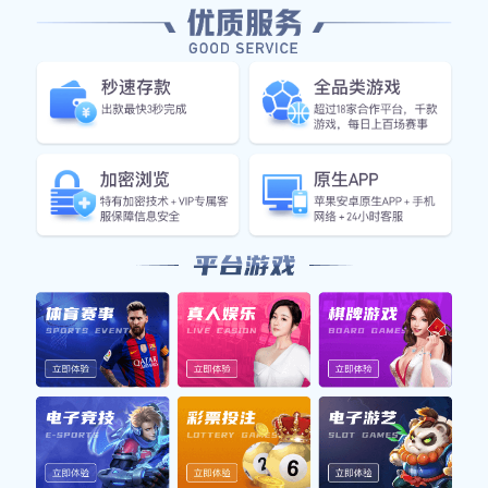
核心服务
williamhill威廉中文官网平台致力于为用户提供全方
位的体育服务体验