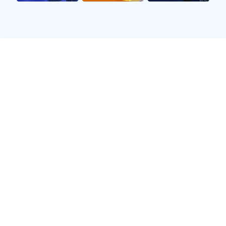
高清实时直播
覆盖全球顶级联赛，从足球五大联赛到NBA，提
供毫秒级延迟的高清直播信号，让您身临其境感
受赛场激情。