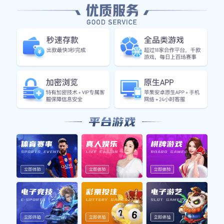
核心服务
williamhill威廉中文官网平台致力于为用户提供全方
位的体育服务体验