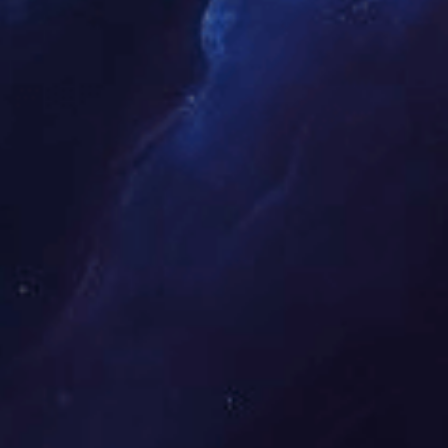
2023-10-24
冬季转会窗口预热：顶级球星去向成谜
随着新赛季的深入，多家俱乐部开始为明年的
转会市场做准备...
阅读全文 →
关于 willi
williamhill威廉中