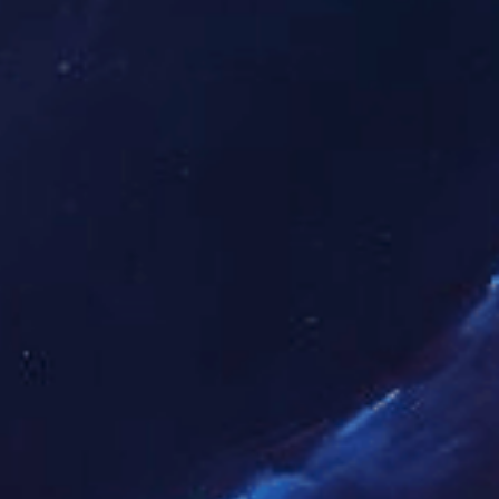
提供球队历史交锋、球员状态、战术分析等
深度数据，助您做出更专业的观赛判断。
24/7
全天候客服支持