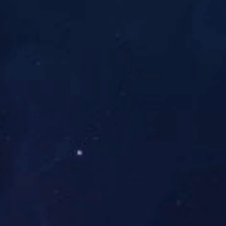
服务体验
深度数据分析