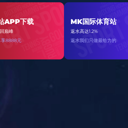
开始观看直播
赛
LIVE Q3
西甲联赛
20:00
88 - 92
皇马
-
巴萨
-