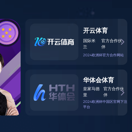
们
立即登录
平台
事分析和高清直播体