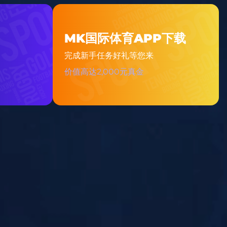
意甲联赛
已结束
CBA 篮球
尤文图斯
1 - 1
辽宁本钢
AC米兰
广东宏远