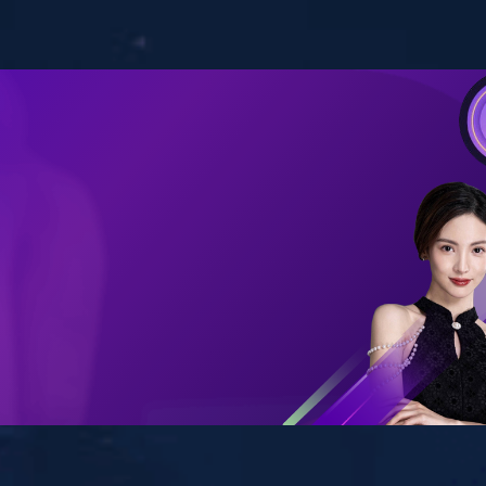
首页
体育直播
赛事数据
新闻资讯
关于我
球领先的体育赛事直播
ill威廉中文官网为您提供最及时的比分更新、深度的赛
验。