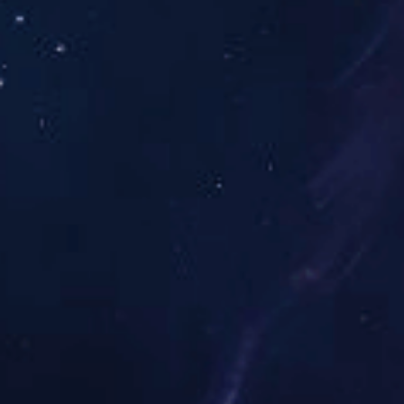
wil
高清实时直播