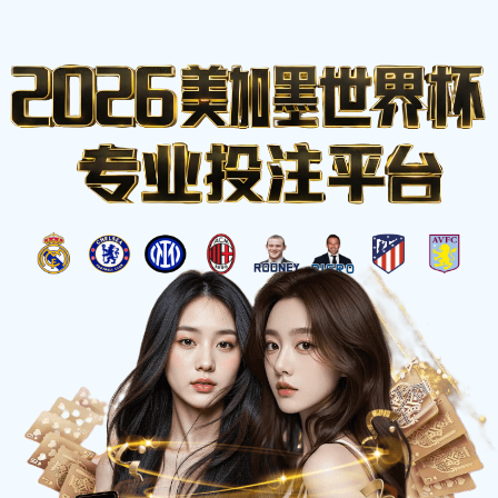
WilliamHill
威廉中文官网
首页
体育直播
赛事数据
新闻资讯
关于我们
立即登录
全球领先的体育赛事直播平
台