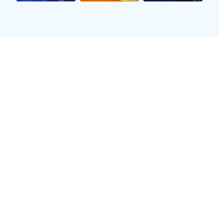
高清实时直播
覆盖全球顶级联赛，从足球五大联赛到NBA，提
供毫秒级延迟的高清直播信号，让您身临其境感
受赛场激情。