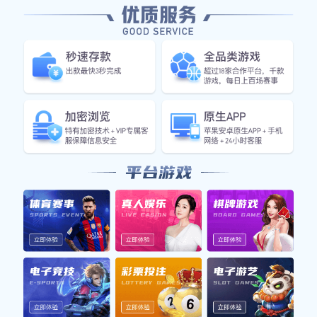
核心服务
williamhill威廉中文官网平台致力于为用户提供全方
位的体育服务体验