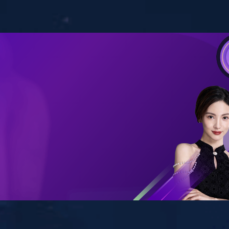
首页
体育直播
赛事数据
新闻资讯
关于我
球领先的体育赛事直播
ill威廉中文官网为您提供最及时的比分更新、深度的赛
验。