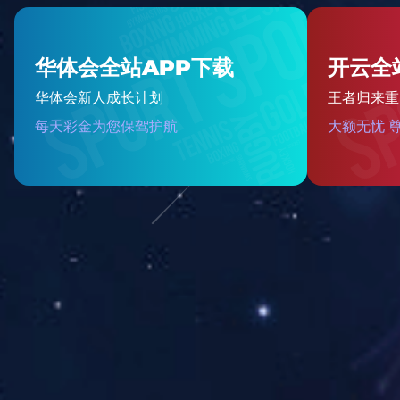
英超联赛
LIVE 65'
NBA 常规
利物浦
2 - 1
湖人
曼城
勇士