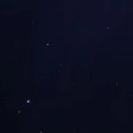
williamhill
您可以通过搜索引擎直接
直播信号是否清晰
如何获取最新的比
平台支持哪些体育