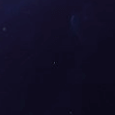
2023-10-23
电子竞技与传统体育的融合趋势探讨
传统体育组织纷纷布局电竞领域，两者之间的
界限正在逐渐模糊...
阅读全文 →
amhill威廉中文官网
文官网是全球知名的体育资讯与服务平台，致力于为全球体育