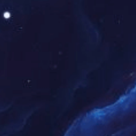
最新体育资讯
掌握第一手行业动态与赛事前瞻