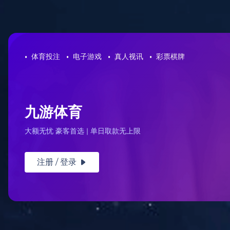
WilliamHill
威廉中文官网
全
williamh