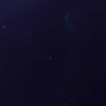
2023-10-23
电子竞技与传统体育的融合趋势探讨
传统体育组织纷纷布局电竞领域，两者之间的
界限正在逐渐模糊...
阅读全文 →
amhill威廉中文官网
文官网是全球知名的体育资讯与服务平台，致力于为全球体育