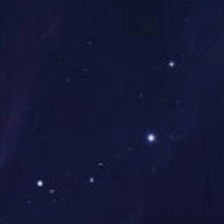
专业的数据团队支持，进球、红牌、角球等
关键事件实时推送，不错过任何精彩瞬间。
1000+
10M+
每日赛事直播
活跃用户信赖