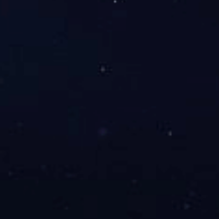
▼
ll威廉中文官网平台。
▼
▼
▼