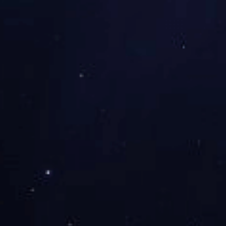
williamhill
您可以通过搜索引擎直接
直播信号是否清晰
如何获取最新的比
平台支持哪些体育