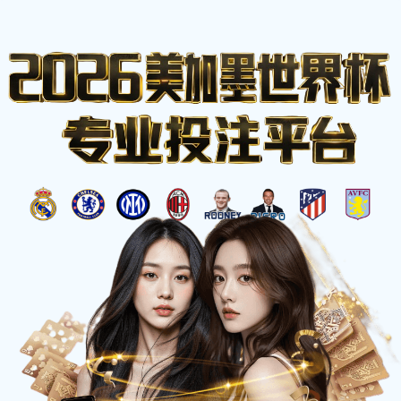
WilliamHill
威廉中文官网
首页
体育直播
赛事数据
新闻资讯
关于我们
立即登录
全球领先的体育赛事直播平
台