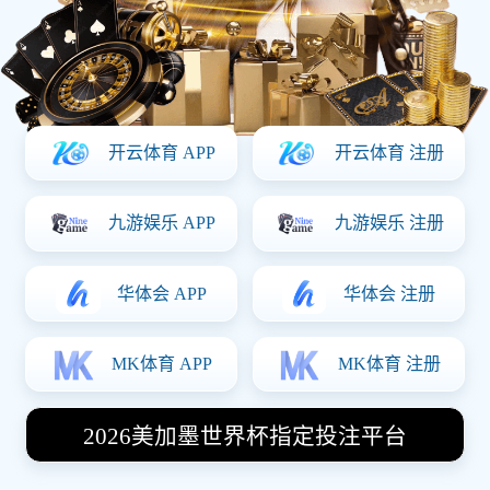
williamhill威廉中文官网为您提供最及时的比
分更新、深度的赛事分析和高清直播体验。
开始观看直播
英超联赛
LIVE 65'
NBA 常规赛
LIVE Q3
利物浦
2 - 1
湖人
88 - 92
曼城
勇士