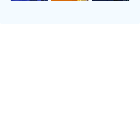
高清实时直播
覆盖全球顶级联赛，从足球五大联赛到NBA，提
供毫秒级延迟的高清直播信号，让您身临其境感
受赛场激情。